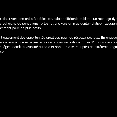
égie, deux versions ont été créées pour cibler différents publics : un montage
 recherche de sensations fortes, et une version plus contemplative, rassurant
otamment pour les plus petits.
t également des opportunités créatives pour les réseaux sociaux. En engagea
férez-vous une expérience douce ou des sensations fortes ?", nous créons de
ratégie accroît la visibilité du parc et son attractivité auprès de différents seg
nce.